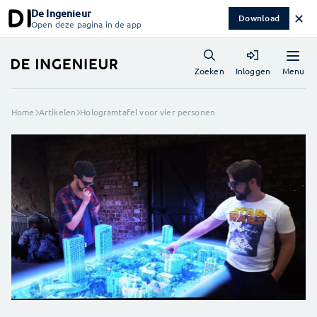
De Ingenieur
✕
Download
Open deze pagina in de app
Menu
Zoeken
Inloggen
Home
Artikelen
Hologramtafel voor vier personen