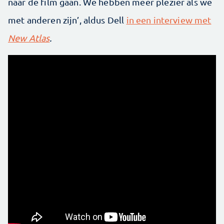
naar de film gaan. We hebben meer plezier als we
met anderen zijn’, aldus Dell
in een interview met
New Atlas
.