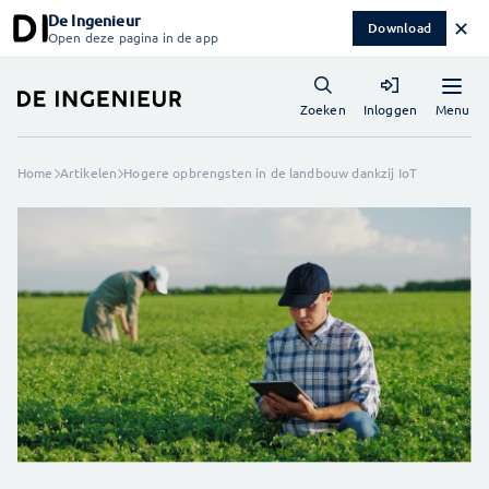
De Ingenieur
✕
Download
Open deze pagina in de app
Menu
Zoeken
Inloggen
Home
Artikelen
Hogere opbrengsten in de landbouw dankzij IoT