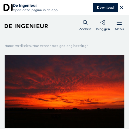
De Ingenieur
✕
Download
Open deze pagina in de app
Menu
Zoeken
Inloggen
Home
Artikelen
Hoe verder met geo-engineering?