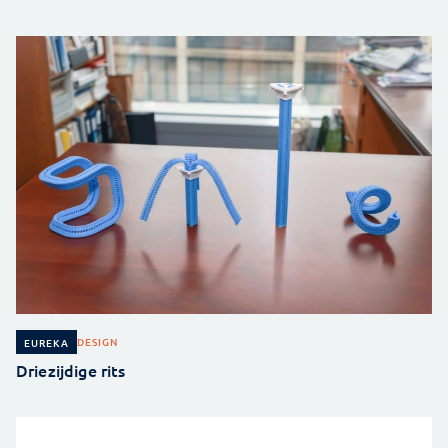
DESIGN
EUREKA
Driezijdige rits