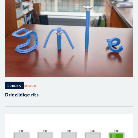
DESIGN
EUREKA
Driezijdige rits