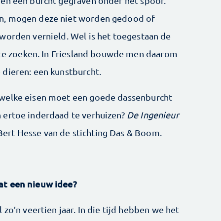
den een burcht gegraven onder het spoor.
n, mogen deze niet worden gedood of
worden vernield. Wel is het toegestaan de
s te zoeken. In Friesland bouwde men daarom
dieren: een kunstburcht.
 welke eisen moet een goede dassenburcht
 ertoe inderdaad te verhuizen?
De Ingenieur
ert Hesse van de stichting Das & Boom.
at een nieuw idee?
zo’n veertien jaar. In die tijd hebben we het