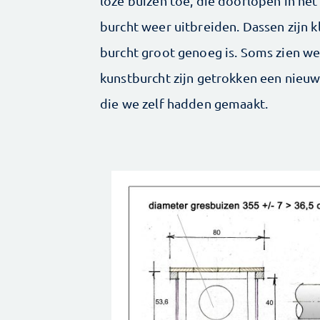
loze buizen toe, die doorlopen in he
burcht weer uitbreiden. Dassen zijn klu
burcht groot genoeg is. Soms zien w
kunstburcht zijn getrokken een nieuwe
die we zelf hadden gemaakt.