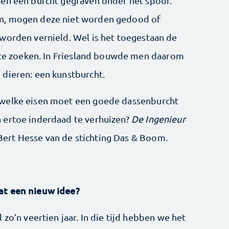
den een burcht gegraven onder het spoor.
n, mogen deze niet worden gedood of
worden vernield. Wel is het toegestaan de
s te zoeken. In Friesland bouwde men daarom
dieren: een kunstburcht.
 welke eisen moet een goede dassenburcht
 ertoe inderdaad te verhuizen?
De Ingenieur
ert Hesse van de stichting Das & Boom.
at een nieuw idee?
zo’n veertien jaar. In die tijd hebben we het