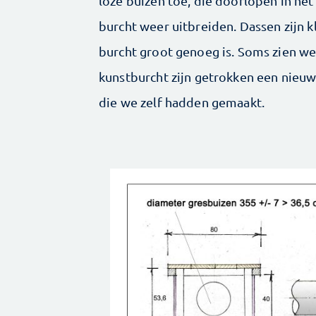
loze buizen toe, die doorlopen in he
burcht weer uitbreiden. Dassen zijn klu
burcht groot genoeg is. Soms zien w
kunstburcht zijn getrokken een nieuwe
die we zelf hadden gemaakt.