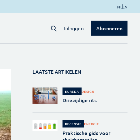
NL
EN
Abonneren
Inloggen
LAATSTE ARTIKELEN
DESIGN
EUREKA
Driezijdige rits
ENERGIE
RECENSIE
Praktische gids voor
thuisbatterijen