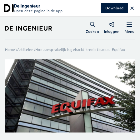
De Ingenieur
✕
Download
Open deze pagina in de app
Menu
Zoeken
Inloggen
Home
Artikelen
Hoe aansprakelijk is gehackt kredietbureau Equifax