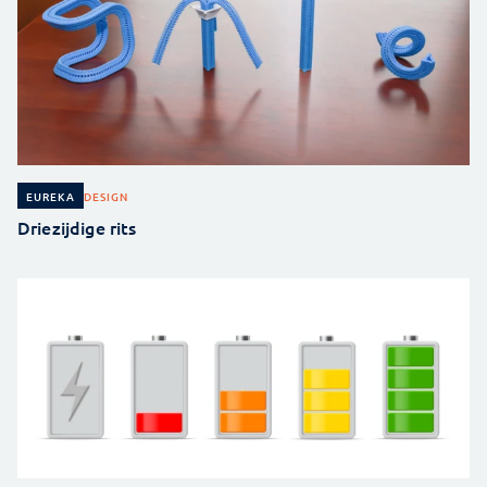
DESIGN
EUREKA
Driezijdige rits