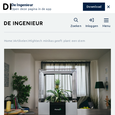
De Ingenieur
✕
Download
Open deze pagina in de app
Menu
Zoeken
Inloggen
Home
Artikelen
Hightech minikas geeft plant een stem