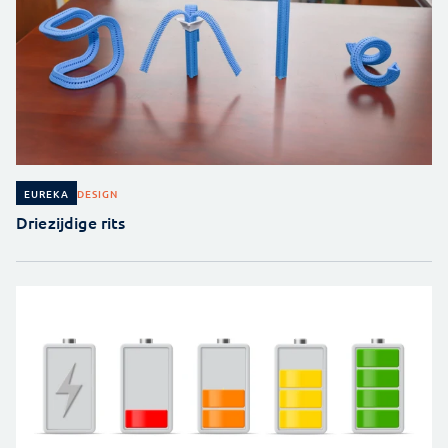
DESIGN
EUREKA
Driezijdige rits