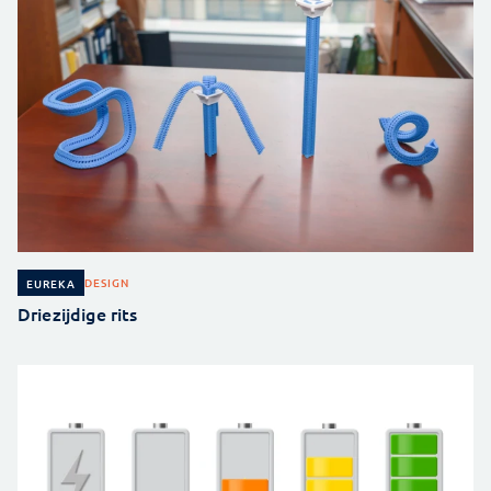
DESIGN
EUREKA
Driezijdige rits