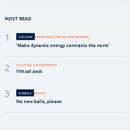
MOST READ
ENERGY
ELECTRICAL ENGINEERING
COLUMN
'Make dynamic energy contracts the norm'
ICT
LIVING ENVIRONMENT
Virtual past
DESIGN
EUREKA
No new balls, please