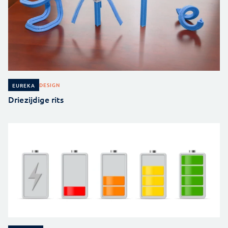
DESIGN
EUREKA
Driezijdige rits