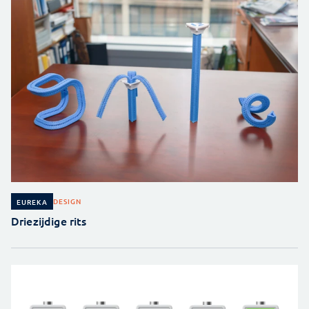
DESIGN
EUREKA
Driezijdige rits