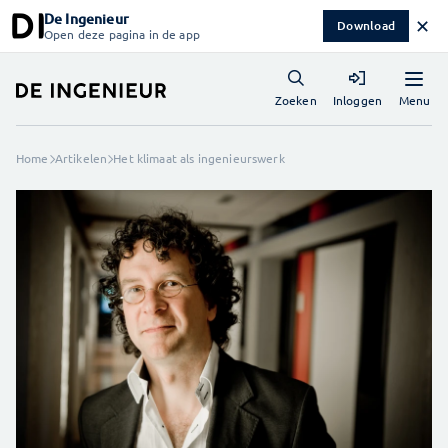
De Ingenieur
✕
Download
Open deze pagina in de app
Menu
Zoeken
Inloggen
Home
Artikelen
Het klimaat als ingenieurswerk