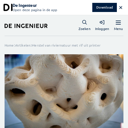
De Ingenieur
✕
Download
Open deze pagina in de app
Menu
Zoeken
Inloggen
Home
Artikelen
Herstel van riviernatuur met rif uit printer