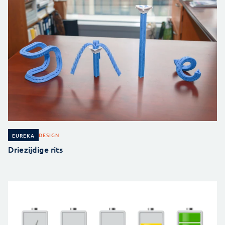
DESIGN
EUREKA
Driezijdige rits