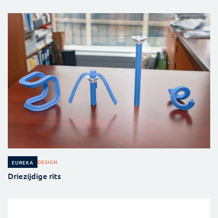
DESIGN
EUREKA
Driezijdige rits