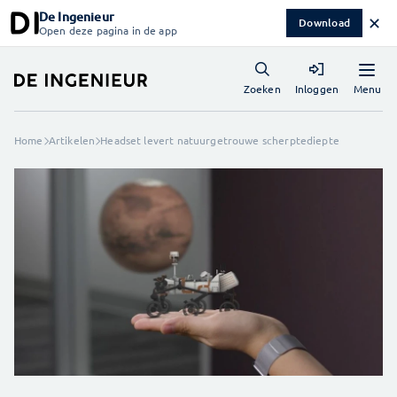
De Ingenieur
✕
Download
Open deze pagina in de app
Menu
Zoeken
Inloggen
Home
Artikelen
Headset levert natuurgetrouwe scherptediepte