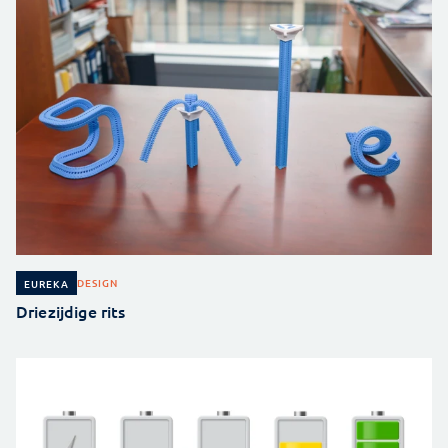
DESIGN
EUREKA
Driezijdige rits