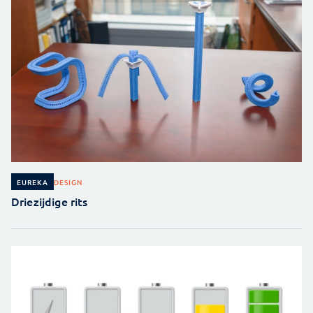
DESIGN
EUREKA
Driezijdige rits