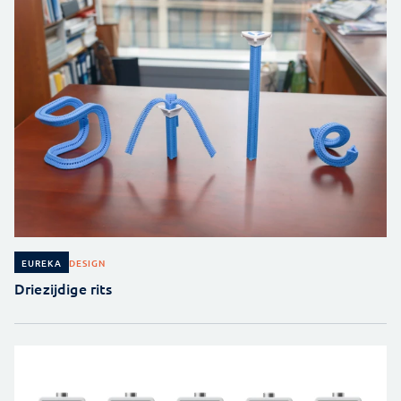
DESIGN
EUREKA
Driezijdige rits