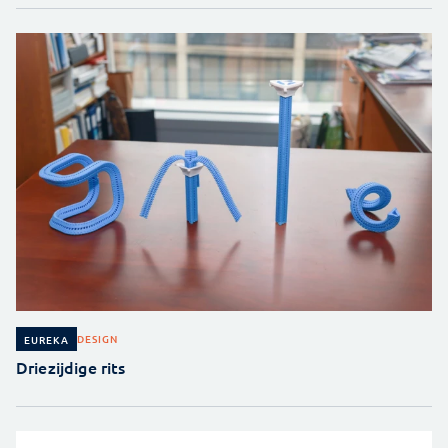
DESIGN
EUREKA
Driezijdige rits