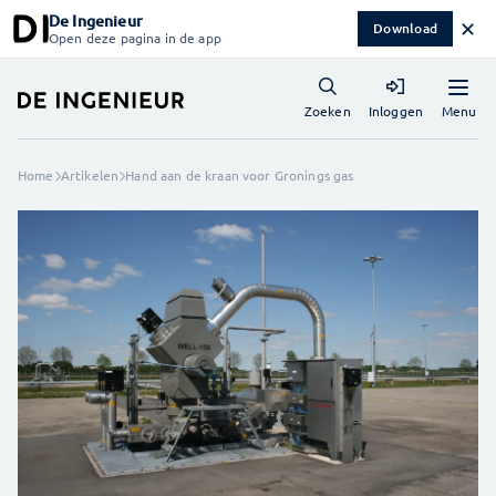
De Ingenieur
✕
Download
Open deze pagina in de app
Menu
Zoeken
Inloggen
Home
Artikelen
Hand aan de kraan voor Gronings gas