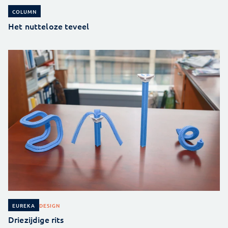
COLUMN
Het nutteloze teveel
DESIGN
EUREKA
Driezijdige rits