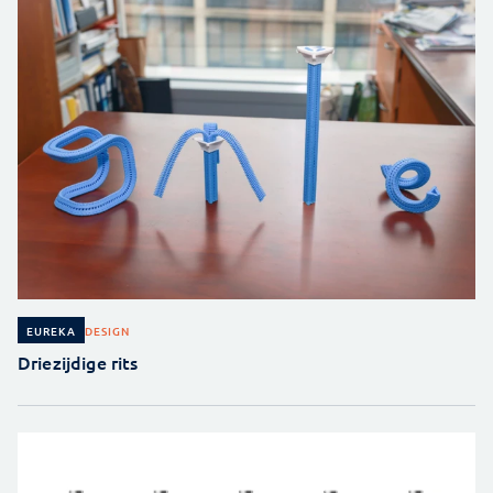
DESIGN
EUREKA
Driezijdige rits