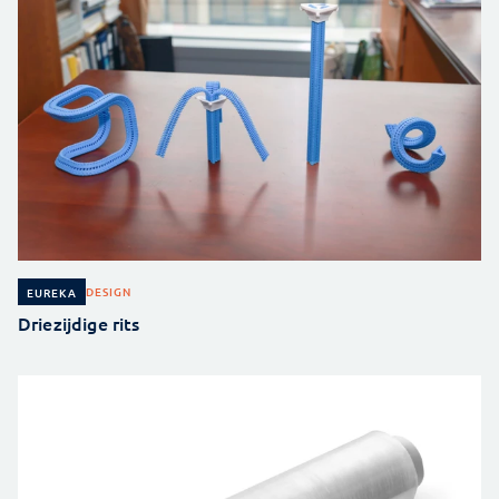
DESIGN
EUREKA
Driezijdige rits