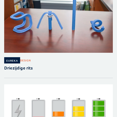
DESIGN
EUREKA
Driezijdige rits