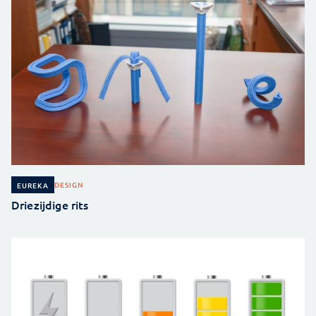
DESIGN
EUREKA
Driezijdige rits