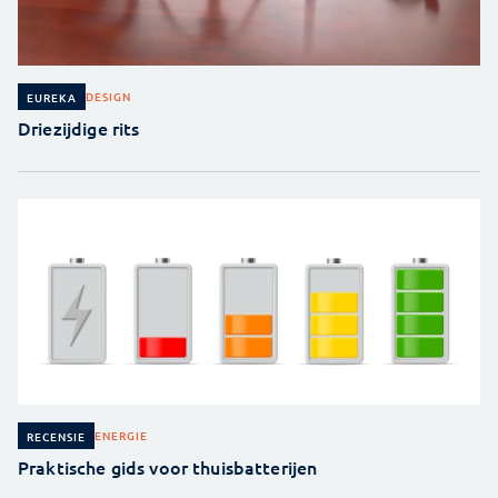
DESIGN
EUREKA
Driezijdige rits
ENERGIE
RECENSIE
Praktische gids voor thuisbatterijen