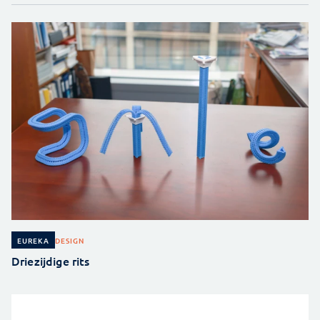
DESIGN
EUREKA
Driezijdige rits