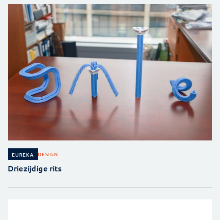
DESIGN
EUREKA
Driezijdige rits