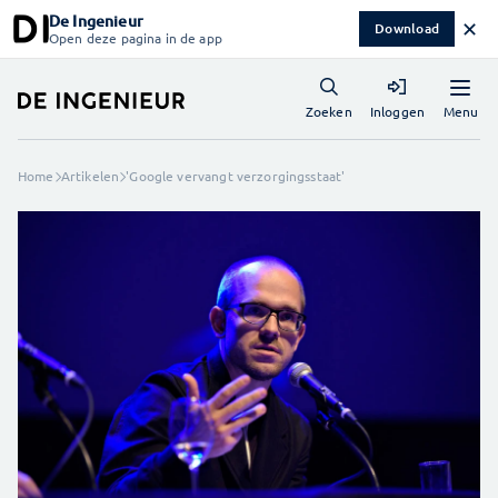
De Ingenieur
✕
Download
Open deze pagina in de app
Menu
Zoeken
Inloggen
Home
Artikelen
'Google vervangt verzorgingsstaat'