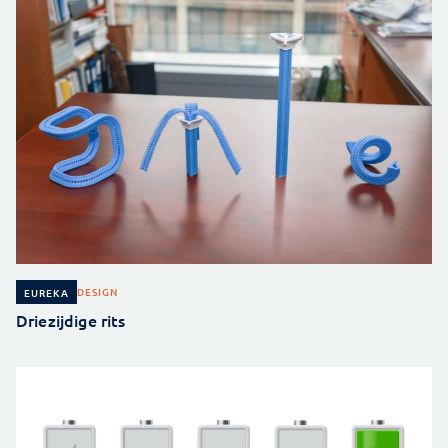
DESIGN
EUREKA
Driezijdige rits