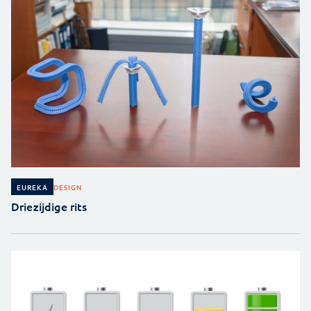
DESIGN
EUREKA
Driezijdige rits