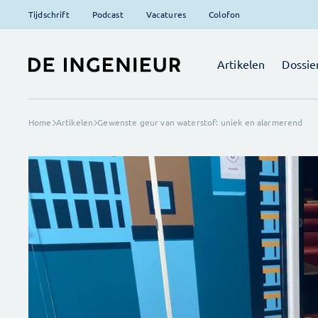
Tijdschrift
Podcast
Vacatures
Colofon
Artikelen
Dossie
Home
Artikelen
Gewenste geur van waterstof: uniek en alarmerend