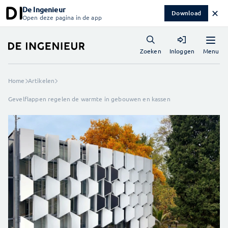
De Ingenieur
✕
Download
Open deze pagina in de app
Menu
Zoeken
Inloggen
Home
Artikelen
Gevelflappen regelen de warmte in gebouwen en kassen