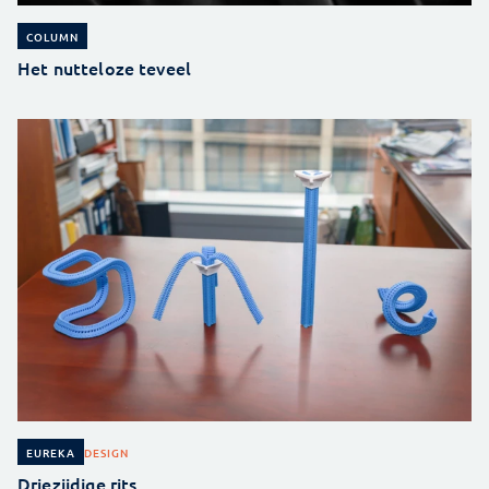
COLUMN
Het nutteloze teveel
DESIGN
EUREKA
Driezijdige rits