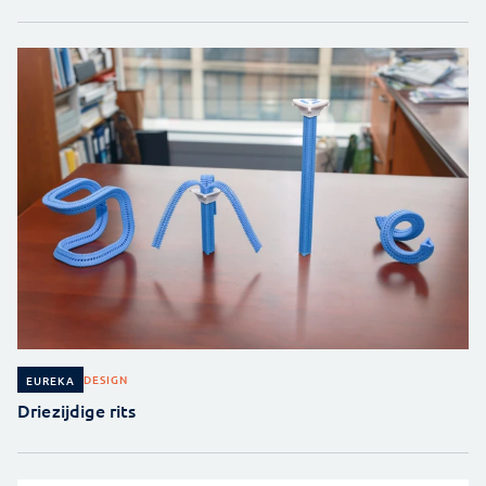
DESIGN
EUREKA
Driezijdige rits