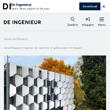
De Ingenieur
✕
Download
Open deze pagina in de app
Menu
Zoeken
Inloggen
Home
Artikelen
Gevelflappen regelen de warmte in gebouwen en kassen