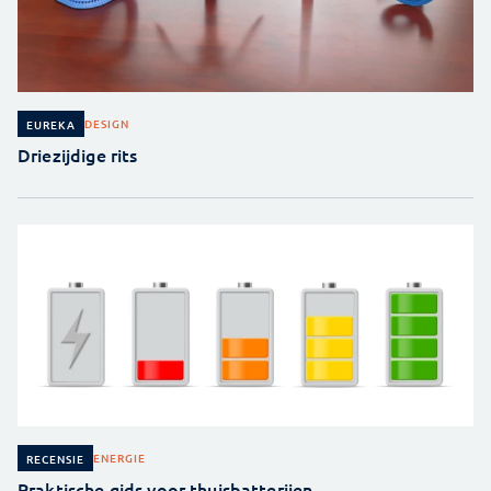
DESIGN
EUREKA
Driezijdige rits
ENERGIE
RECENSIE
Praktische gids voor thuisbatterijen