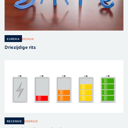
DESIGN
EUREKA
Driezijdige rits
ENERGIE
RECENSIE