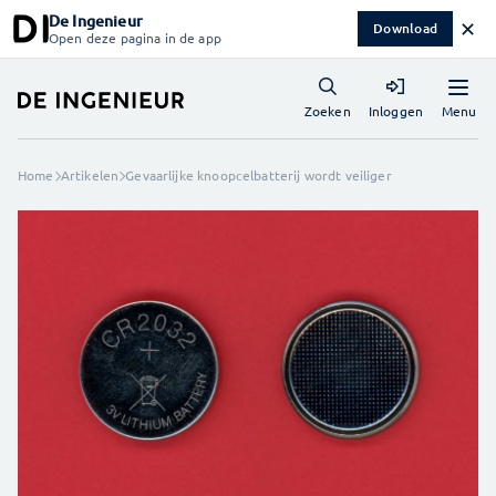
De Ingenieur
✕
Download
Open deze pagina in de app
Menu
Zoeken
Inloggen
Home
Artikelen
Gevaarlijke knoopcelbatterij wordt veiliger