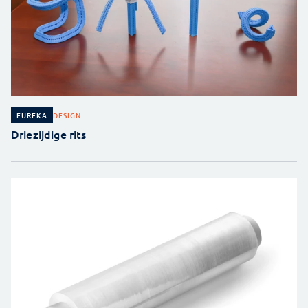
DESIGN
EUREKA
Driezijdige rits