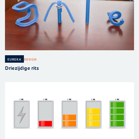
DESIGN
EUREKA
Driezijdige rits