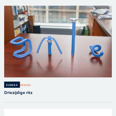
DESIGN
EUREKA
Driezijdige rits