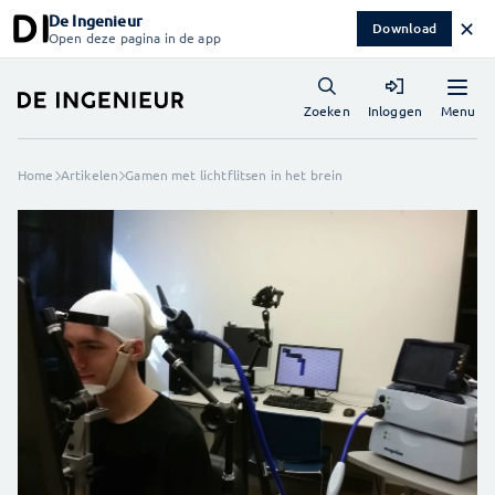
De Ingenieur
✕
Download
Open deze pagina in de app
Menu
Zoeken
Inloggen
Home
Artikelen
Gamen met lichtflitsen in het brein