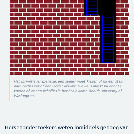
Het (primitieve) spelletje: een speler moet kiezen of hij een stap
naar rechts zet of een ladder afklimt. Die keus maakt hij door te
voelen of er een lichtflits in het brein komt. Beeld: University of
Washington.
Hersenonderzoekers weten inmiddels genoeg van