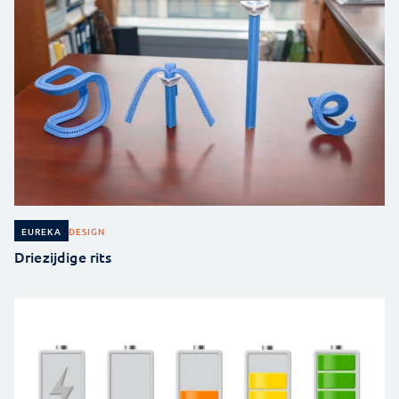
DESIGN
EUREKA
Driezijdige rits