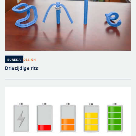
DESIGN
EUREKA
Driezijdige rits