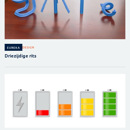
DESIGN
EUREKA
Driezijdige rits