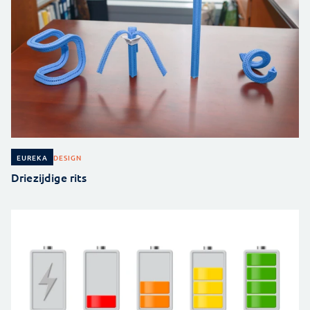
DESIGN
EUREKA
Driezijdige rits