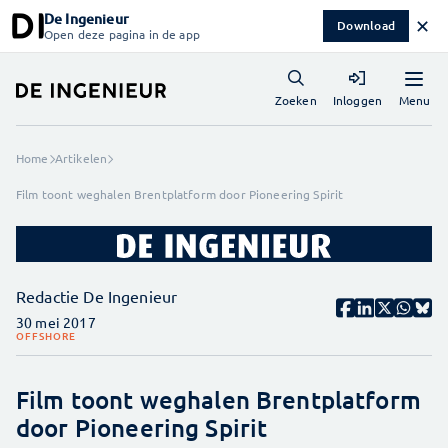
De Ingenieur
✕
Download
Open deze pagina in de app
Menu
Zoeken
Inloggen
Home
Artikelen
Film toont weghalen Brentplatform door Pioneering Spirit
Redactie De Ingenieur
30 mei 2017
OFFSHORE
Film toont weghalen Brentplatform
door Pioneering Spirit