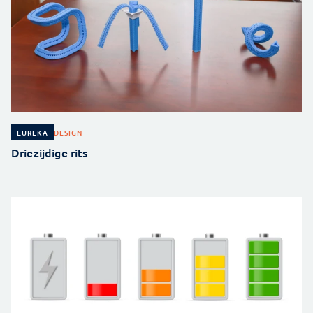
DESIGN
EUREKA
Driezijdige rits