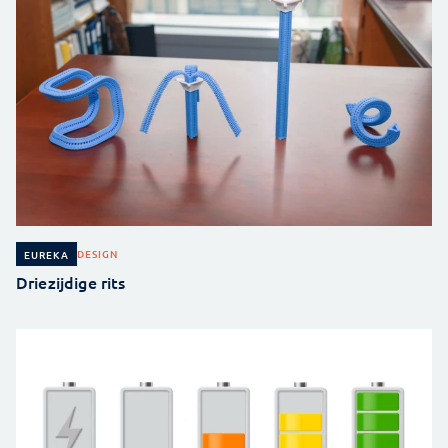
DESIGN
EUREKA
Driezijdige rits