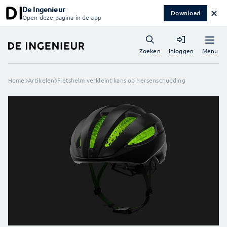
De Ingenieur
✕
Download
Open deze pagina in de app
Menu
Zoeken
Inloggen
Home
Artikelen
Fietshelm verkleint kans op hersenschudding