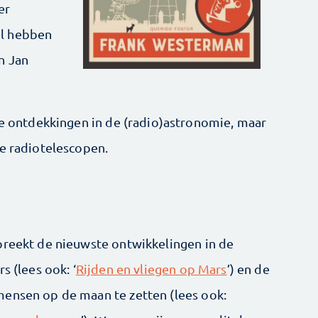
er
el hebben
n Jan
ote ontdekkingen in de (radio)astronomie, maar
se radiotelescopen.
preekt de nieuwste ontwikkelingen in de
s (lees ook: ‘
Rijden en vliegen op Mars
’) en de
mensen op de maan te zetten (lees ook: