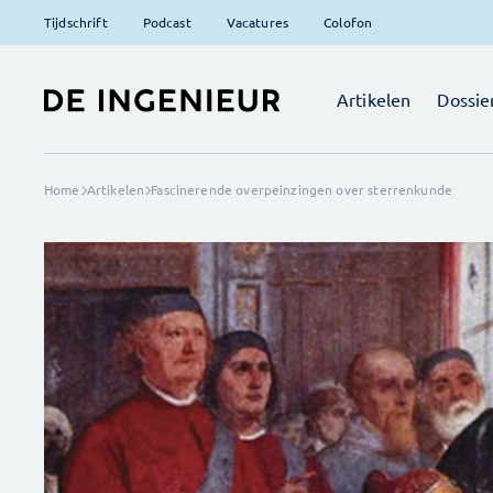
Tijdschrift
Podcast
Vacatures
Colofon
Artikelen
Dossie
Home
Artikelen
Fascinerende overpeinzingen over sterrenkunde