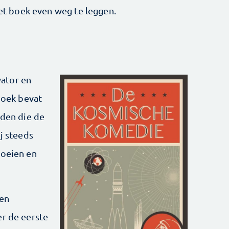
het boek even weg te leggen.
ator en
 boek bevat
nden die de
ij steeds
boeien en
een
er de eerste