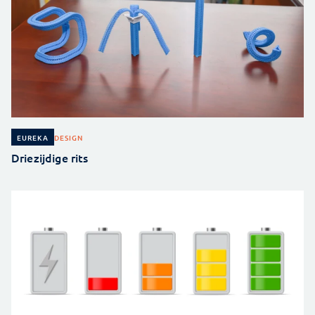
DESIGN
EUREKA
Driezijdige rits