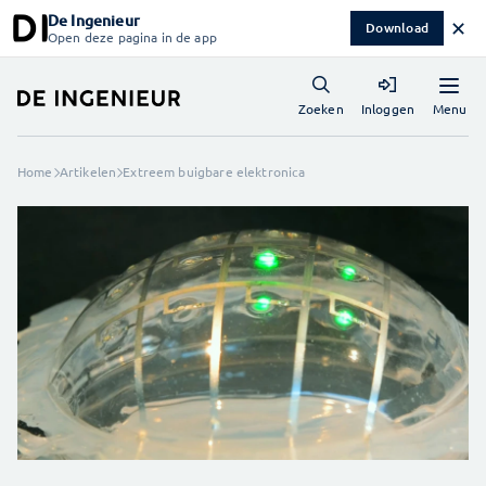
De Ingenieur
✕
Download
Open deze pagina in de app
Menu
Zoeken
Inloggen
Home
Artikelen
Extreem buigbare elektronica