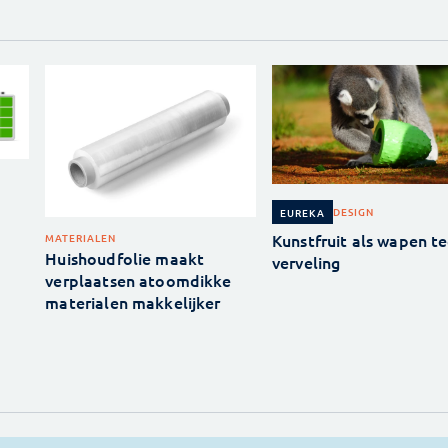
DESIGN
EUREKA
Kunstfruit als wapen t
MATERIALEN
Huishoudfolie maakt
verveling
verplaatsen atoomdikke
materialen makkelijker