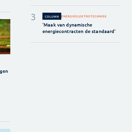
ENERGIE
ELEKTROTECHNIEK
COLUMN
'Maak van dynamische
energiecontracten de standaard'
egen