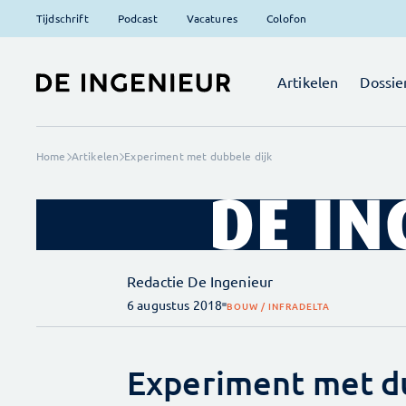
Tijdschrift
Podcast
Vacatures
Colofon
Artikelen
Dossie
Home
Artikelen
Experiment met dubbele dijk
Redactie De Ingenieur
6 augustus 2018
BOUW / INFRA
DELTA
Experiment met du