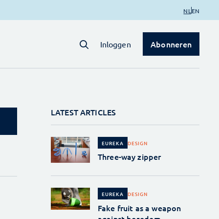
NL
EN
Abonneren
Inloggen
LATEST ARTICLES
DESIGN
EUREKA
Three-way zipper
DESIGN
EUREKA
Fake fruit as a weapon
against boredom