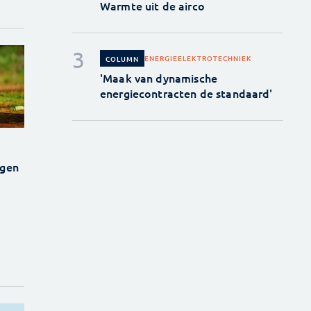
Warmte uit de airco
ENERGIE
ELEKTROTECHNIEK
COLUMN
'Maak van dynamische
energiecontracten de standaard'
egen