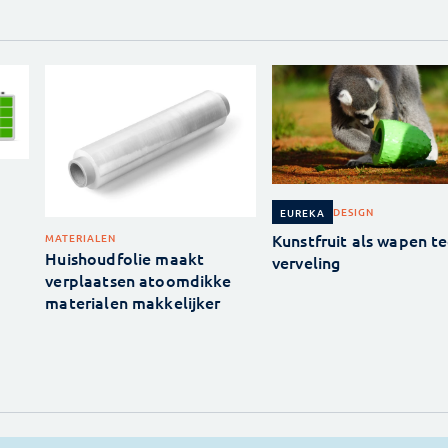
DESIGN
EUREKA
Kunstfruit als wapen t
MATERIALEN
Huishoudfolie maakt
verveling
verplaatsen atoomdikke
materialen makkelijker