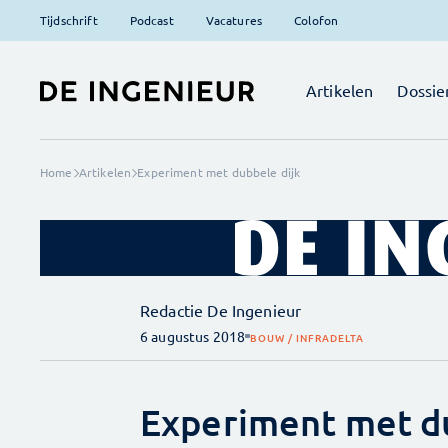
Tijdschrift
Podcast
Vacatures
Colofon
Artikelen
Dossie
Home
Artikelen
Experiment met dubbele dijk
Redactie De Ingenieur
6 augustus 2018
BOUW / INFRA
DELTA
Experiment met du