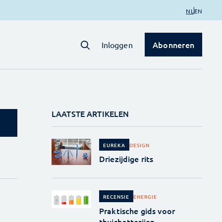
NL
EN
Abonneren
Inloggen
LAATSTE ARTIKELEN
DESIGN
EUREKA
Driezijdige rits
ENERGIE
RECENSIE
Praktische gids voor
thuisbatterijen