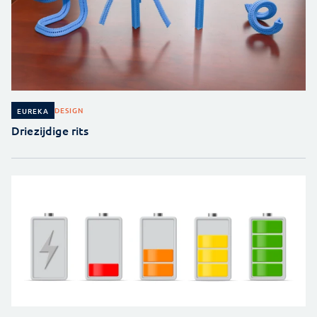
DESIGN
EUREKA
Driezijdige rits