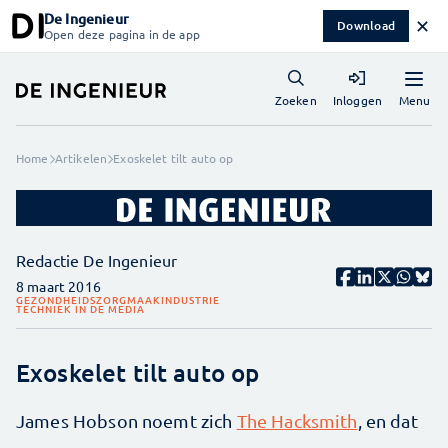
De Ingenieur
✕
Download
Open deze pagina in de app
Menu
Zoeken
Inloggen
Home
Artikelen
Exoskelet tilt auto op
Redactie De Ingenieur
8 maart 2016
GEZONDHEIDSZORG
MAAKINDUSTRIE
TECHNIEK IN DE MEDIA
Exoskelet tilt auto op
James Hobson noemt zich
The Hacksmith
, en dat