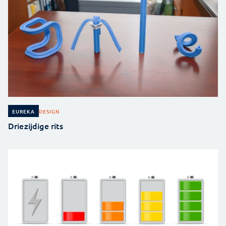
DESIGN
EUREKA
Driezijdige rits