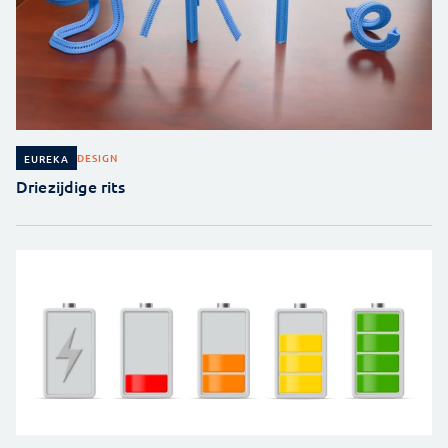
DESIGN
EUREKA
Driezijdige rits