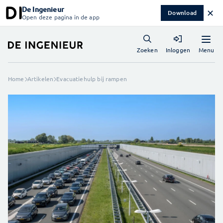
De Ingenieur
✕
Download
Open deze pagina in de app
Menu
Zoeken
Inloggen
Home
Artikelen
Evacuatiehulp bij rampen