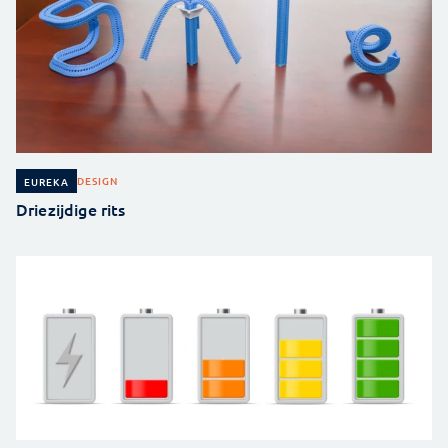
DESIGN
EUREKA
Driezijdige rits