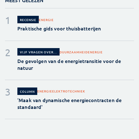
MEEST GELEZEN
ENERGIE
RECENSIE
Praktische gids voor thuisbatterijen
DUURZAAMHEID
ENERGIE
VIJF VRAGEN OVER...
De gevolgen van de energietransitie voor de
natuur
ENERGIE
ELEKTROTECHNIEK
COLUMN
'Maak van dynamische energiecontracten de
standaard'