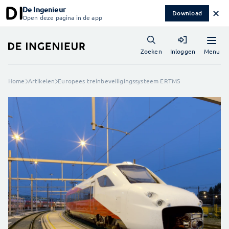
De Ingenieur
✕
Download
Open deze pagina in de app
Menu
Zoeken
Inloggen
Home
Artikelen
Europees treinbeveiligingssysteem ERTMS