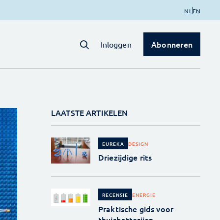
NL
EN
Abonneren
Inloggen
LAATSTE ARTIKELEN
DESIGN
EUREKA
Driezijdige rits
ENERGIE
RECENSIE
Praktische gids voor
thuisbatterijen