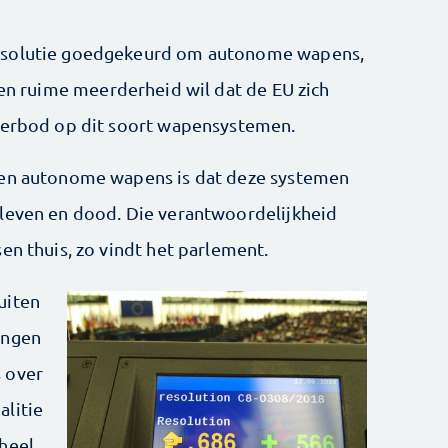
resolutie goedgekeurd om autonome wapens,
Een ruime meerderheid wil dat de EU zich
 verbod op dit soort wapensystemen.
gen autonome wapens is dat deze systemen
 leven en dood. Die verantwoordelijkheid
en thuis, zo vindt het parlement.
uiten
ingen
 over
alitie
heel