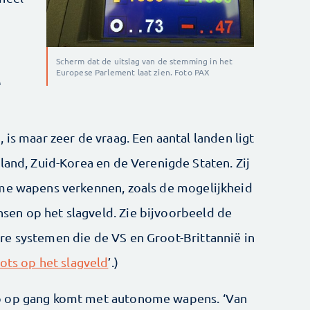
Scherm dat de uitslag van de stemming in het
Europese Parlement laat zien. Foto PAX
e
 is maar zeer de vraag. Een aantal landen ligt
land, Zuid-Korea en de Verenigde Staten. Zij
ome wapens verkennen, zoals de mogelijkheid
en op het slagveld. Zie bijvoorbeeld de
e systemen die de VS en Groot-Brittannië in
ts op het slagveld
’.)
p op gang komt met autonome wapens. ‘Van