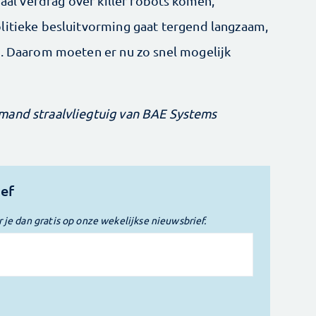
naal verdrag over killer robots komen,
litieke besluitvorming gaat tergend langzaam,
t. Daarom moeten er nu zo snel mogelijk
mand straalvliegtuig van BAE Systems
ief
r je dan gratis op onze wekelijkse nieuwsbrief.