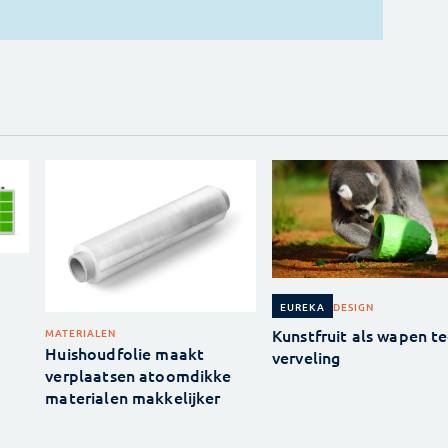
DESIGN
EUREKA
Kunstfruit als wapen t
MATERIALEN
Huishoudfolie maakt
verveling
verplaatsen atoomdikke
materialen makkelijker