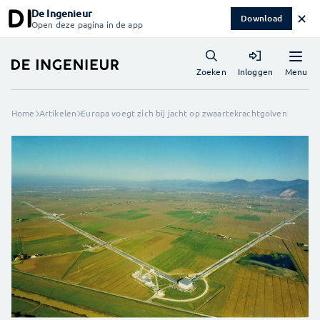
De Ingenieur
✕
Download
Open deze pagina in de app
Menu
Zoeken
Inloggen
Home
Artikelen
Europa voegt zich bij jacht op zwaartekrachtgolven