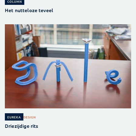
COLUMN
Het nutteloze teveel
DESIGN
EUREKA
Driezijdige rits