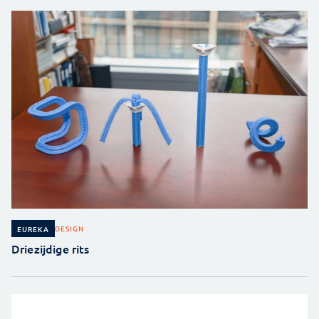
DESIGN
EUREKA
Driezijdige rits