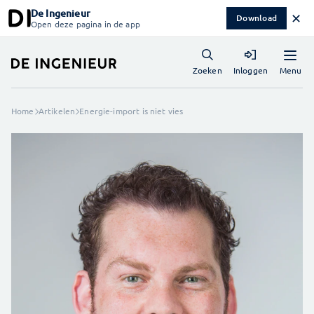
De Ingenieur
✕
Download
Open deze pagina in de app
Menu
Zoeken
Inloggen
Home
Artikelen
Energie-import is niet vies