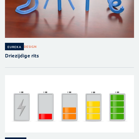
DESIGN
EUREKA
Driezijdige rits