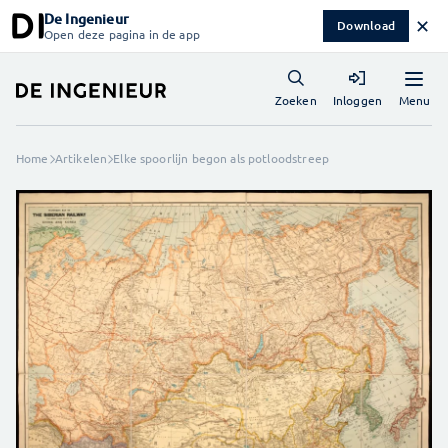
De Ingenieur
✕
Download
Open deze pagina in de app
Menu
Zoeken
Inloggen
Home
Artikelen
Elke spoorlijn begon als potloodstreep