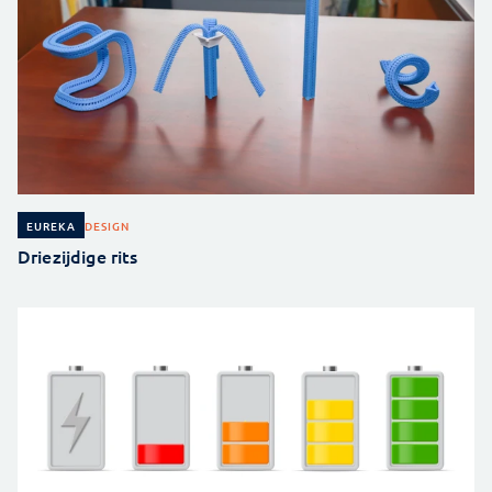
DESIGN
EUREKA
Driezijdige rits