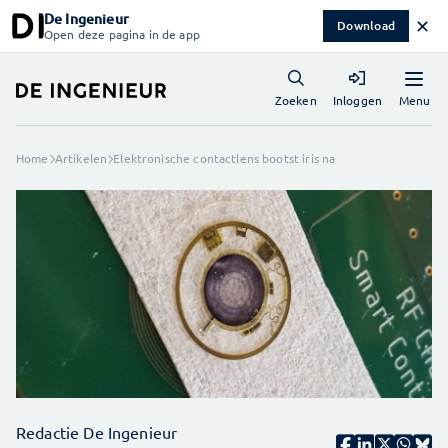
De Ingenieur
✕
Download
Open deze pagina in de app
Menu
Zoeken
Inloggen
Home
Artikelen
Elektronische contactlens bootst iris na
Redactie De Ingenieur