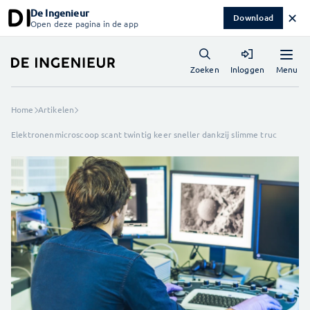
De Ingenieur
✕
Download
Open deze pagina in de app
Menu
Zoeken
Inloggen
Home
Artikelen
Elektronenmicroscoop scant twintig keer sneller dankzij slimme truc