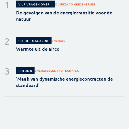
DUURZAAMHEID
ENERGIE
VIJF VRAGEN OVER...
De gevolgen van de energietransitie voor de
natuur
ENERGIE
UIT HET MAGAZINE
Warmte uit de airco
ENERGIE
ELEKTROTECHNIEK
COLUMN
'Maak van dynamische energiecontracten de
standaard'