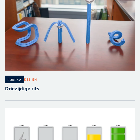
DESIGN
EUREKA
Driezijdige rits