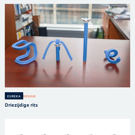
DESIGN
EUREKA
Driezijdige rits