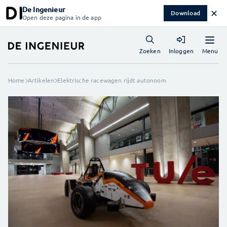
De Ingenieur
✕
Download
Open deze pagina in de app
Menu
Zoeken
Inloggen
Home
Artikelen
Elektrische racewagen rijdt autonoom