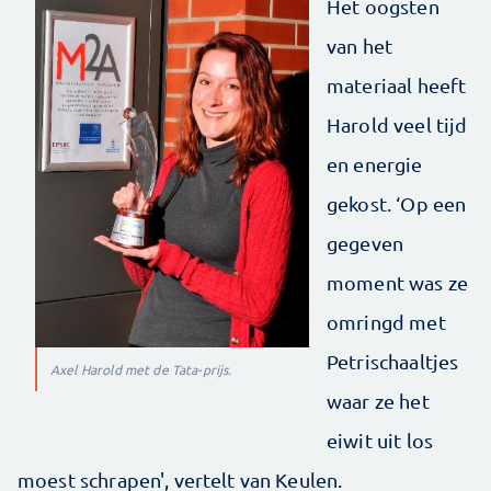
Het oogsten
van het
materiaal heeft
Harold veel tijd
en energie
gekost. ‘Op een
gegeven
moment was ze
omringd met
Petrischaaltjes
Axel Harold met de Tata-prijs.
waar ze het
eiwit uit los
moest schrapen', vertelt van Keulen.