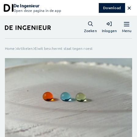
De Ingenieur
✕
Download
Open deze pagina in de app
Menu
Zoeken
Inloggen
Home
Artikelen
Eiwit beschermt staal tegen roest