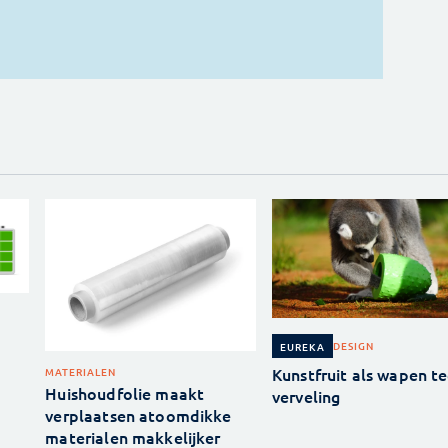
DESIGN
EUREKA
Kunstfruit als wapen t
MATERIALEN
Huishoudfolie maakt
verveling
verplaatsen atoomdikke
materialen makkelijker