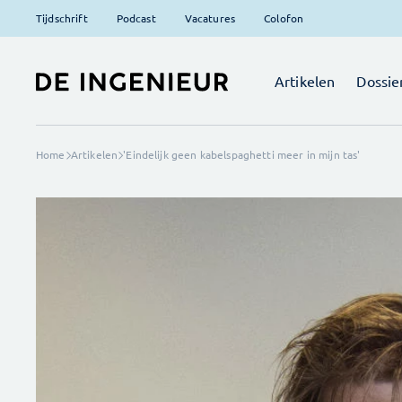
Tijdschrift
Podcast
Vacatures
Colofon
Artikelen
Dossie
Home
Artikelen
'Eindelijk geen kabelspaghetti meer in mijn tas'