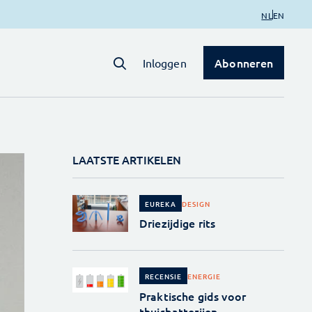
NL
EN
Abonneren
Inloggen
LAATSTE ARTIKELEN
DESIGN
EUREKA
Driezijdige rits
ENERGIE
RECENSIE
Praktische gids voor
thuisbatterijen