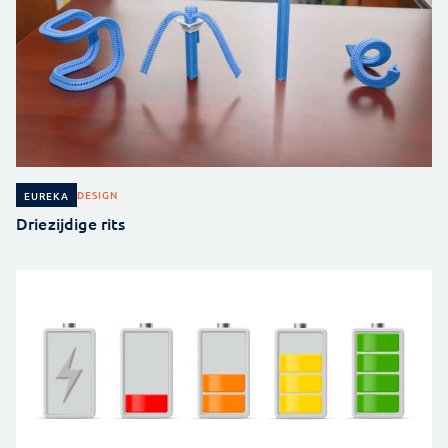
DESIGN
EUREKA
Driezijdige rits