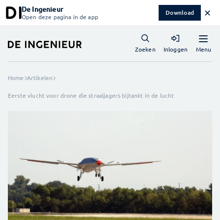
De Ingenieur
✕
Download
Open deze pagina in de app
Menu
Zoeken
Inloggen
Home
Artikelen
Eerste vlucht voor drone die straaljagers bijtankt in de lucht